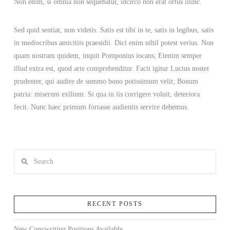
Non enim, si omnia non sequebatur, idcirco non erat ortus illinc.
Sed quid sentiat, non videtis. Satis est tibi in te, satis in legibus, satis
in mediocribus amicitiis praesidii. Dici enim nihil potest verius. Non
quam nostram quidem, inquit Pomponius iocans; Etenim semper
illud extra est, quod arte comprehenditur. Facit igitur Lucius noster
prudenter, qui audire de summo bono potissimum velit; Bonum
patria: miserum exilium. Si qua in iis corrigere voluit, deteriora
fecit. Nunc haec primum fortasse audientis servire debemus.
Search
RECENT POSTS
New Copywriting Positions Available