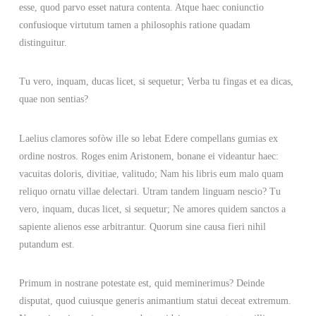
esse, quod parvo esset natura contenta. Atque haec coniunctio
confusioque virtutum tamen a philosophis ratione quadam
distinguitur.
Tu vero, inquam, ducas licet, si sequetur; Verba tu fingas et ea dicas,
quae non sentias?
Laelius clamores sofòw ille so lebat Edere compellans gumias ex
ordine nostros. Roges enim Aristonem, bonane ei videantur haec:
vacuitas doloris, divitiae, valitudo; Nam his libris eum malo quam
reliquo ornatu villae delectari. Utram tandem linguam nescio? Tu
vero, inquam, ducas licet, si sequetur; Ne amores quidem sanctos a
sapiente alienos esse arbitrantur. Quorum sine causa fieri nihil
putandum est.
Primum in nostrane potestate est, quid meminerimus? Deinde
disputat, quod cuiusque generis animantium statui deceat extremum.